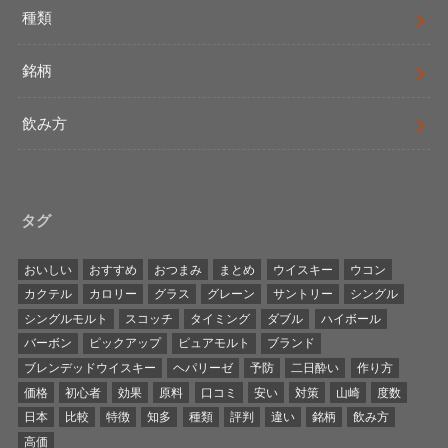
種類
銘柄
飲み方
タグ
おいしい
おすすめ
おつまみ
まとめ
ウイスキー
ウコン
カクテル
カロリー
グラス
グレーン
サントリー
シングル
シングルモルト
スコッチ
タイミング
ダブル
ハイボール
バーボン
ピックアップ
ピュアモルト
ブランド
ブレンデッドウイスキー
ヘパリーゼ
予防
二日酔い
作り方
価格
初心者
効果
原料
口コミ
安い
対策
山崎
度数
日本
比較
特徴
知多
種類
評判
違い
銘柄
飲み方
高価