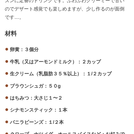
ズンに定番のドリンクです。ふわふわクリーミーで甘い
のでデザート感覚でも楽しめますが、少し作るのが面倒
です…。
材料
卵黄：３
個分
牛乳（又はアーモンドミルク）：
２カップ
生クリーム（乳脂肪３５％以上）：
１/２カップ
ブラウンシュガ：
５０g
はちみつ：
大さじ１〜２
シナモンスティック：
１本
バニラビーンズ：１/
２本