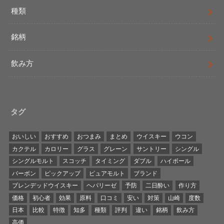
種類
銘柄
飲み方
タグ
おいしい
おすすめ
おつまみ
まとめ
ウイスキー
ウコン
カクテル
カロリー
グラス
グレーン
サントリー
シングル
シングルモルト
スコッチ
タイミング
ダブル
ハイボール
バーボン
ピックアップ
ピュアモルト
ブランド
ブレンデッドウイスキー
ヘパリーゼ
予防
二日酔い
作り方
価格
初心者
効果
原料
口コミ
安い
対策
山崎
度数
日本
比較
特徴
知多
種類
評判
違い
銘柄
飲み方
高価