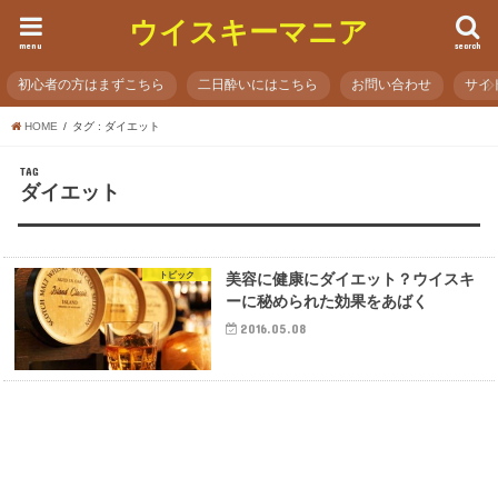
ウイスキーマニア
menu
search
初心者の方はまずこちら
二日酔いにはこちら
お問い合わせ
サイ
HOME
タグ : ダイエット
TAG
ダイエット
トピック
美容に健康にダイエット？ウイスキ
ーに秘められた効果をあばく
2016.05.08