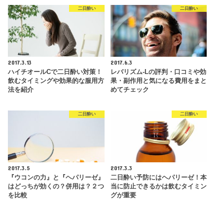
二日酔い
二日酔い
2017.3.13
2017.6.3
ハイチオールCで二日酔い対策！
レバリズム-Lの評判・口コミや効
飲むタイミングや効果的な服用方
果・副作用と気になる費用をまと
法を紹介
めてチェック
二日酔い
二日酔い
2017.3.5
2017.3.3
『ウコンの力』と『ヘパリーゼ』
二日酔い予防にはヘパリーゼ！本
はどっちが効くの？併用は？２つ
当に防止できるかは飲むタイミン
を比較
グが重要