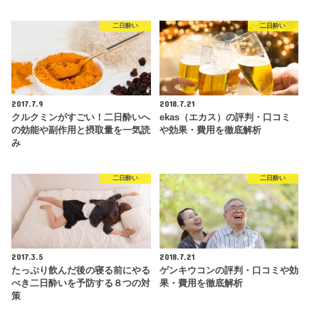
二日酔い
二日酔い
2017.7.9
2018.7.21
クルクミンがすごい！二日酔いへ
ekas（エカス）の評判・口コミ
の効能や副作用と摂取量を一気読
や効果・費用を徹底解析
み
二日酔い
二日酔い
2017.3.5
2018.7.21
たっぷり飲んだ後の寝る前にやる
ゲンキウコンの評判・口コミや効
べき二日酔いを予防する８つの対
果・費用を徹底解析
策